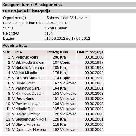
Kategorni turnir IV kategorinika
za osvajanje III kategorije
Organizator(i)
: Sahovski klub Vidikovac
Glavni sudija ili kontrolor
: IA Marija Lukic
Sudija
: Sinisa Slavic
Rejting-O
: 154
Datum
: 16.06.2012 do 17.06.2012
Pocetna lista
SBr.
Ime
IntrRtg
Klub
Datum rodjenja
1
IV
Petrovic Vojin
206
Kralj
00.00.2000
2
IV
Srbakoski Stevan
187
Copic
00.00.1997
3
IV
Subotic Nemanja
185
Kralj
00.00.1998
4
IV
Jekic Mihailo
176
Kralj
00.00.2002
5
IV
Bicanin Andreja
174
Copic
00.00.1998
6
IV
Dukic Petar
167
Vidikovac
00.00.2003
7
IV
Paunovic Sara
164
Kralj
00.00.2001
8
IV
Ranitovic Dusan
153
Vidikovac
00.00.2003
9
IV
Pesic Boris
151
Vidikovac
00.00.2003
10
IV
Pavlovic Lazar
136
Vidikovac
00.00.2003
11
IV
Nikolic Filip
135
Vidikovac
00.00.2002
12
IV
Rajcic Dimitrije
128
Vidikovac
00.00.2000
13
IV
Spasenovic Nikola
128
Kralj
00.00.2001
14
IV
Slavic Miroslav
118
Kralj
00.00.2000
15
IV
Djordjevic Nevena
102
Vidikovac
00.00.2004