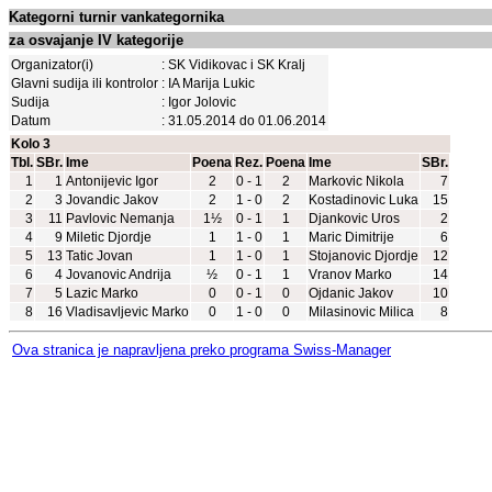
Kategorni turnir vankategornika
za osvajanje IV kategorije
Organizator(i)
: SK Vidikovac i SK Kralj
Glavni sudija ili kontrolor
: IA Marija Lukic
Sudija
: Igor Jolovic
Datum
: 31.05.2014 do 01.06.2014
Kolo 3
Tbl.
SBr.
Ime
Poena
Rez.
Poena
Ime
SBr.
1
1
Antonijevic Igor
2
0 - 1
2
Markovic Nikola
7
2
3
Jovandic Jakov
2
1 - 0
2
Kostadinovic Luka
15
3
11
Pavlovic Nemanja
1½
0 - 1
1
Djankovic Uros
2
4
9
Miletic Djordje
1
1 - 0
1
Maric Dimitrije
6
5
13
Tatic Jovan
1
1 - 0
1
Stojanovic Djordje
12
6
4
Jovanovic Andrija
½
0 - 1
1
Vranov Marko
14
7
5
Lazic Marko
0
0 - 1
0
Ojdanic Jakov
10
8
16
Vladisavljevic Marko
0
1 - 0
0
Milasinovic Milica
8
Ova stranica je napravljena preko programa Swiss-Manager