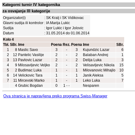
Kategorni turnir IV kategornika
za osvajanje III kategorije
Organizator(i)
: SK Kralj i SK Vidikovac
Glavni sudija ili kontrolor
: IA Marija Lukic
Sudija
: Igor Lukic i Igor Jolovic
Datum
: 31.05.2014 do 01.06.2014
Kolo 4
Tbl.
SBr.
Ime
Poena
Rez.
Poena
Ime
SBr.
1
8
Maslic Savo
3
-
3
Kujundzic Lazar
6
2
12
Pantelic Vasilije
2
-
2
Balaban Andrej
1
3
13
Pavlovic Lazar
2
-
2
Delija Luka
3
4
9
Milosavljevic Veljko
2
-
2
Velisavljevic Nikola
15
5
2
Budimac Luka
1
-
1
Milovanovic Mihajlo
10
6
14
Velickovic Tara
1
-
1
Janik Aleksa
5
7
11
Mircevski Marko
1
-
1
Leko Luka
7
4
Grubic Bogdan
0
1 - -
Nesparen
Ova stranica je napravljena preko programa Swiss-Manager