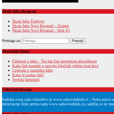
Škole šaha Beograd
Škola šaha Žarkovo
Škola šaha Novi Beograd – Zemun
Škola šaha Novi Beograd – blok 63
Pretraga za:
Skorašnji članci
Elaborat o šahu – Šta šah čini sportskom disciplinom
Kako šah pomaže u razvoju ključnih veština kod dece
Legenda o nastanku šaha
Kako je nastao šah?
Svetski šampioni
Uslovi korišćenja
Sadržaj ovog sajta vlasništvo je www.sahovskiklub.rs :: Neka prava s
informacije (link prema sajtu www.sahovskiklub.rs), sadržaj se ne sme 