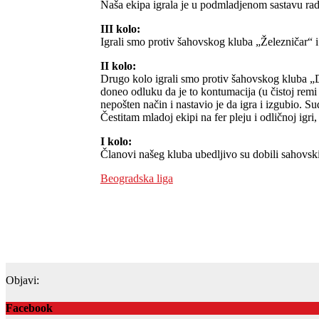
Naša ekipa igrala je u podmladjenom sastavu radi 
III kolo:
Igrali smo protiv šahovskog kluba „Železničar“ i
II kolo:
Drugo kolo igrali smo protiv šahovskog kluba „Do
doneo odluku da je to kontumacija (u čistoj remi p
nepošten način i nastavio je da igra i izgubio. Sud
Čestitam mladoj ekipi na fer pleju i odličnoj igri,
I kolo:
Članovi našeg kluba ubedljivo su dobili sahovsk
Beogradska liga
Objavi:
Facebook