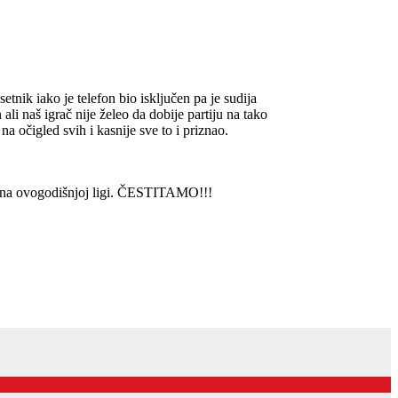
nik iako je telefon bio isključen pa je sudija
ali naš igrač nije želeo da dobije partiju na tako
na očigled svih i kasnije sve to i priznao.
li na ovogodišnjoj ligi. ČESTITAMO!!!