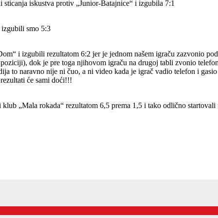
sticanja iskustva protiv „Junior-Batajnice“ i izgubila 7:1
 izgubili smo 5:3
m“ i izgubili rezultatom 6:2 jer je jednom našem igraču zazvonio podset
oziciji), dok je pre toga njihovom igraču na drugoj tabli zvonio telefon 
ija to naravno nije ni čuo, a ni video kada je igrač vadio telefon i gasio 
 rezultati će sami doći!!!
i klub „Mala rokada“ rezultatom 6,5 prema 1,5 i tako odlično startova