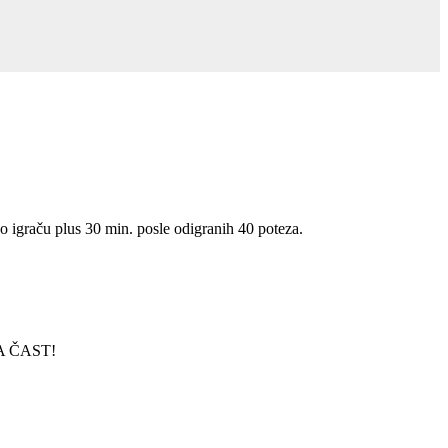
o igraču plus 30 min. posle odigranih 40 poteza.
KA ČAST!