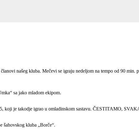
i članovi našeg kluba. Mečevi se igraju nedeljom na tempo od 90 min. p
 „Umka“ sa jako mladom ekipom.
2,5, koji je takodje igrao u omladinskom sastavu. ČESTITAMO, SVA
ipe šahovskog kluba „Borče“.