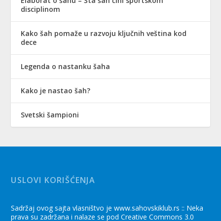
Elaborat o šahu – Šta šah čini sportskom
disciplinom
Kako šah pomaže u razvoju ključnih veština kod
dece
Legenda o nastanku šaha
Kako je nastao šah?
Svetski šampioni
USLOVI KORIŠĆENJA
Sadržaj ovog sajta vlasništvo je www.sahovskiklub.rs :: Neka
prava su zadržana i nalaze se pod Creative Commons 3.0