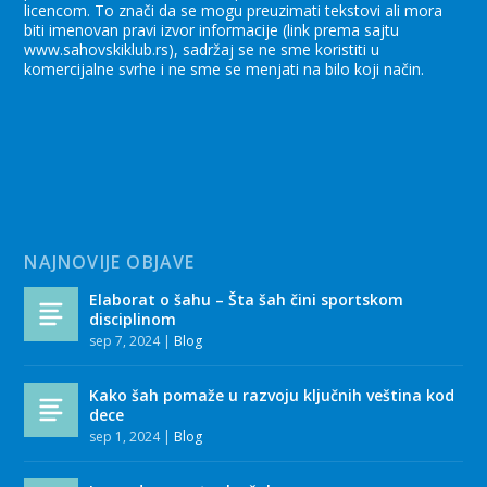
licencom. To znači da se mogu preuzimati tekstovi ali mora
biti imenovan pravi izvor informacije (link prema sajtu
www.sahovskiklub.rs), sadržaj se ne sme koristiti u
komercijalne svrhe i ne sme se menjati na bilo koji način.
NAJNOVIJE OBJAVE
Elaborat o šahu – Šta šah čini sportskom
disciplinom
sep 7, 2024
|
Blog
Kako šah pomaže u razvoju ključnih veština kod
dece
sep 1, 2024
|
Blog