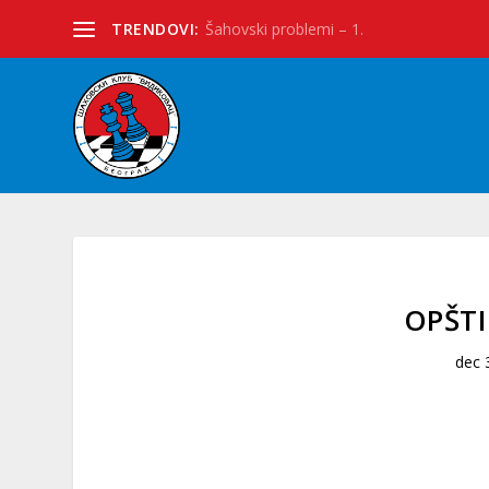
TRENDOVI:
Šahovski problemi – 1.
OPŠT
dec 