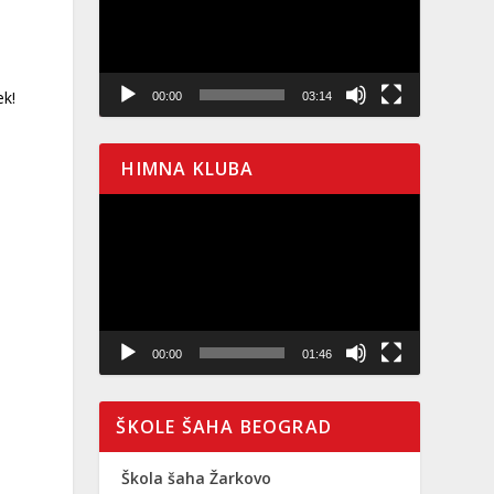
ek!
00:00
03:14
HIMNA KLUBA
Pregledač
video
zapisa
00:00
01:46
ŠKOLE ŠAHA BEOGRAD
Škola šaha Žarkovo