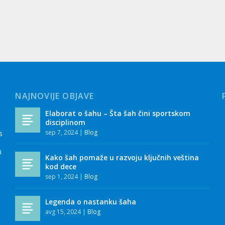
NAJNOVIJE OBJAVE
Elaborat o šahu – Šta šah čini sportskom
disciplinom
sep 7, 2024
|
Blog
s
u
Kako šah pomaže u razvoju ključnih veština
kod dece
sep 1, 2024
|
Blog
Legenda o nastanku šaha
avg 15, 2024
|
Blog