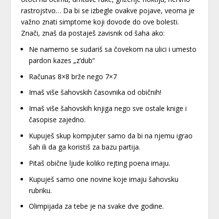
rastrojstvo… Da bi se izbegle ovakve pojave, veoma je
važno znati simptome koji dovode do ove bolesti.
Znači, znaš da postaješ zavisnik od šaha ako:
Ne namerno se sudariš sa čovekom na ulici i umesto
pardon kazes „z’dub“
Računas 8×8 brže nego 7×7
Imaš više šahovskih časovnika od običnih!
Imaš više šahovskih knjiga nego sve ostale knige i
časopise zajedno.
Kupuješ skup kompjuter samo da bi na njemu igrao
šah ili da ga koristiš za bazu partija.
Pitaš obične ljude koliko rejting poena imaju.
Kupuješ samo one novine koje imaju šahovsku
rubriku.
Olimpijada za tebe je na svake dve godine.