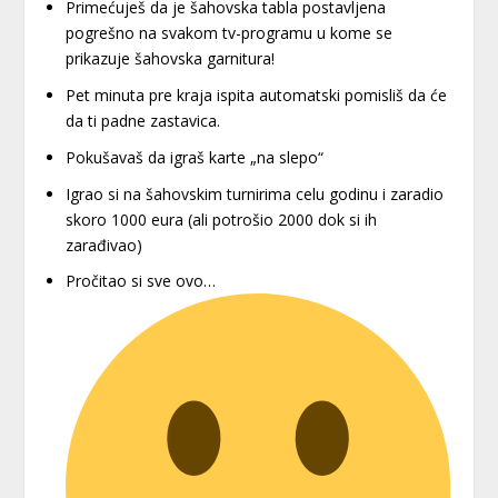
Primećuješ da je šahovska tabla postavljena
pogrešno na svakom tv-programu u kome se
prikazuje šahovska garnitura!
Pet minuta pre kraja ispita automatski pomisliš da će
da ti padne zastavica.
Pokušavaš da igraš karte „na slepo“
Igrao si na šahovskim turnirima celu godinu i zaradio
skoro 1000 eura (ali potrošio 2000 dok si ih
zarađivao)
Pročitao si sve ovo…