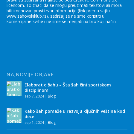
licencom. To znači da se mogu preuzimati tekstovi ali mora
biti imenovan pravi izvor informacije (link prema sajtu
www.sahovskiklub.rs), sadržaj se ne sme koristiti u
komercijalne svrhe i ne sme se menjati na bilo koji način.
NAJNOVIJE OBJAVE
Elaborat o šahu – Šta šah čini sportskom
disciplinom
sep 7, 2024
|
Blog
Kako šah pomaže u razvoju ključnih veština kod
dece
sep 1, 2024
|
Blog