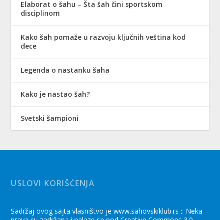
Elaborat o šahu – Šta šah čini sportskom
disciplinom
Kako šah pomaže u razvoju ključnih veština kod
dece
Legenda o nastanku šaha
Kako je nastao šah?
Svetski šampioni
USLOVI KORIŠĆENJA
Sadržaj ovog sajta vlasništvo je www.sahovskiklub.rs :: Neka
prava su zadržana i nalaze se pod Creative Commons 3.0