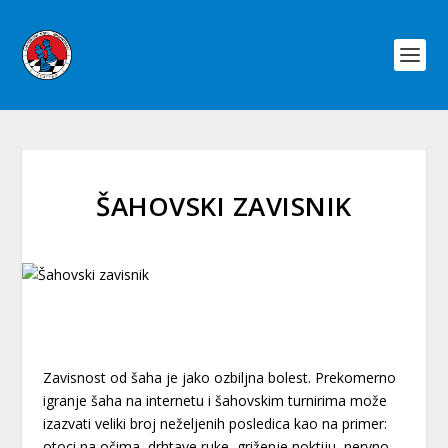
ŠAHOVSKI ZAVISNIK
Zavisnost od šaha je jako ozbiljna bolest. Prekomerno
igranje šaha na internetu i šahovskim turnirima može
izazvati veliki broj neželjenih posledica kao na primer:
otoci na očima, drhtave ruke, griženje noktiju, nervno