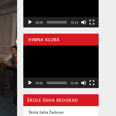
00:00
03:14
HIMNA KLUBA
Pregledač
video
zapisa
00:00
01:46
ŠKOLE ŠAHA BEOGRAD
Škola šaha Žarkovo