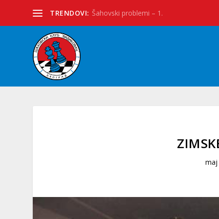
TRENDOVI:
Šahovski problemi – 1.
ZIMSK
maj 