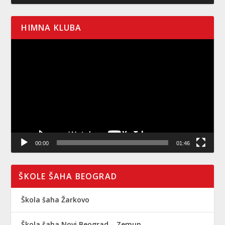
HIMNA KLUBA
Pregledač
video
zapisa
00:00
01:46
ŠKOLE ŠAHA BEOGRAD
Škola šaha Žarkovo
Škola šaha Novi Beograd – Zemun