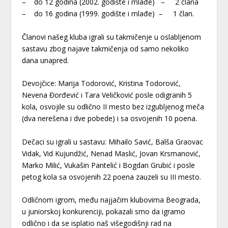
– do 12 godina (2002. godište i mlađe) – 2 člana
– do 16 godina (1999. godište i mlađe) – 1 član.
Članovi našeg kluba igrali su takmičenje u oslabljenom
sastavu zbog najave takmičenja od samo nekoliko
dana unapred.
Devojčice: Marija Todorović, Kristina Todorović,
Nevena Đorđević i Tara Veličković posle odigranih 5
kola, osvojile su odlično II mesto bez izgubljenog meča
(dva nerešena i dve pobede) i sa osvojenih 10 poena.
Dečaci su igrali u sastavu: Mihailo Savić, Balša Graovac
Vidak, Vid Kujundžić, Nenad Maslić, Jovan Krsmanović,
Marko Milić, Vukašin Pantelić i Bogdan Grubić i posle
petog kola sa osvojenih 22 poena zauzeli su III mesto.
Odličnom igrom, među najjačim klubovima Beograda,
u juniorskoj konkurenciji, pokazali smo da igramo
odlično i da se isplatio naš višegodišnji rad na