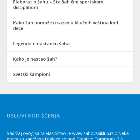
Elaborat o šahu – Šta šah čini sportskom
disciplinom
Kako šah pomaže u razvoju ključnih veština kod
dece
Legenda o nastanku šaha
Kako je nastao šah?
Svetski šampioni
USLOVI KORIŠĆENJA
Sadržaj ovog sajta vlasništvo je www.sahovskiklub.rs :: Neka
prava su zadržana i nalaze se pod Creative Commons 3.0