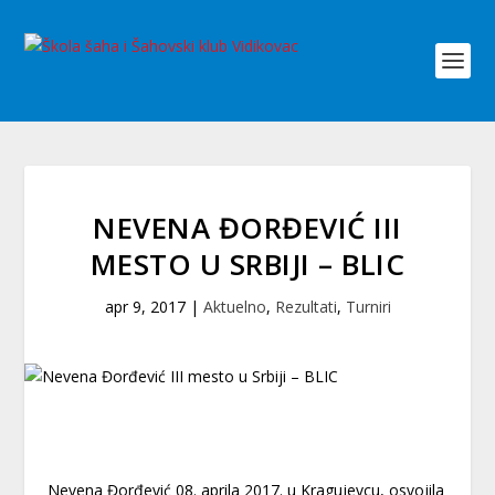
NEVENA ĐORĐEVIĆ III
MESTO U SRBIJI – BLIC
apr 9, 2017
|
Aktuelno
,
Rezultati
,
Turniri
Nevena Đorđević 08. aprila 2017. u Kragujevcu, osvojila