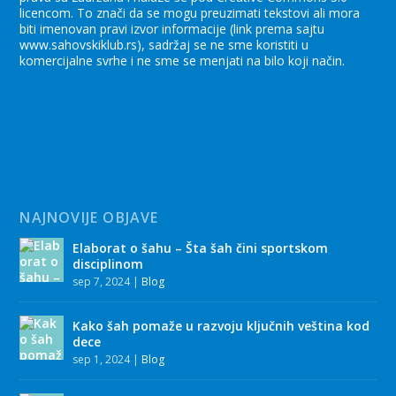
licencom. To znači da se mogu preuzimati tekstovi ali mora
biti imenovan pravi izvor informacije (link prema sajtu
www.sahovskiklub.rs), sadržaj se ne sme koristiti u
komercijalne svrhe i ne sme se menjati na bilo koji način.
NAJNOVIJE OBJAVE
Elaborat o šahu – Šta šah čini sportskom
disciplinom
sep 7, 2024
|
Blog
Kako šah pomaže u razvoju ključnih veština kod
dece
sep 1, 2024
|
Blog