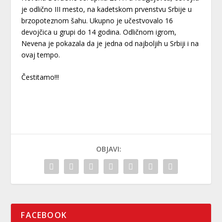
je odlično III mesto, na kadetskom prvenstvu Srbije u
brzopoteznom šahu. Ukupno je učestvovalo 16
devojčica u grupi do 14 godina. Odličnom igrom,
Nevena je pokazala da je jedna od najboljih u Srbiji i na
ovaj tempo.
Čestitamo!!!
OBJAVI:
FACEBOOK