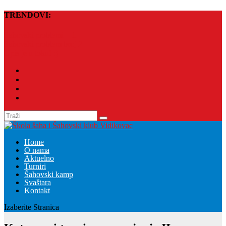
TRENDOVI:
Šahovski problemi – 1.
Šahovski problem broj 2
Upis je u toku! :)
Home
O nama
Aktuelno
Turniri
Šahovski kamp
Svaštara
Kontakt
Izaberite Stranica