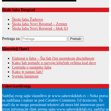
Škole šaha Beograd
Škola šaha Žarkovo
Škola šaha Novi Beograd – Zemun
Škola šaha Novi Beograd – blok 63
Pretraga za:
Skorašnji članci
Elaborat o šahu – Šta šah čini sportskom disciplinom
Kako šah pomaže u razvoju ključnih veština kod dece
Legenda o nastanku šaha
Kako je nastao šah?
Svetski šampioni
Uslovi korišćenja
Sadržaj ovog sajta vlasništvo je www.sahovskiklub.rs :: Neka prava
su zadržana i nalaze se pod Creative Commons 3.0 licencom. To
znači da se mogu preuzimati tekstovi ali mora biti imenovan pravi
izvor informacije (link prema sajtu www.sahovskiklub.rs), sadržaj se