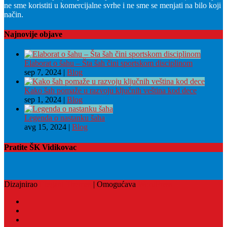
ne sme koristiti u komercijalne svrhe i ne sme se menjati na bilo koji
način.
Najnovije objave
Elaborat o šahu – Šta šah čini sportskom disciplinom
sep 7, 2024
|
Blog
Kako šah pomaže u razvoju ključnih veština kod dece
sep 1, 2024
|
Blog
Legenda o nastanku šaha
avg 15, 2024
|
Blog
Pratite ŠK Vidikovac
Dizajnirao
Elegant Themes
| Omogućava
WordPress