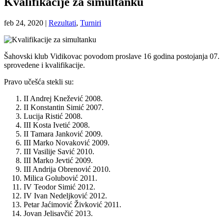
Kvalifikacije za simultanku
feb 24, 2020
|
Rezultati
,
Turniri
Šahovski klub Vidikovac povodom proslave 16 godina postojanja 07. ma
sprovedene i kvalifikacije.
Pravo učešća stekli su:
II Andrej Knežević 2008.
II Konstantin Simić 2007.
Lucija Ristić 2008.
III Kosta Ivetić 2008.
II Tamara Janković 2009.
III Marko Novaković 2009.
III Vasilije Savić 2010.
III Marko Jevtić 2009.
III Andrija Obrenović 2010.
Milica Golubović 2011.
IV Teodor Simić 2012.
IV Ivan Nedeljković 2012.
Petar Jaćimović Živković 2011.
Jovan Jelisavčić 2013.