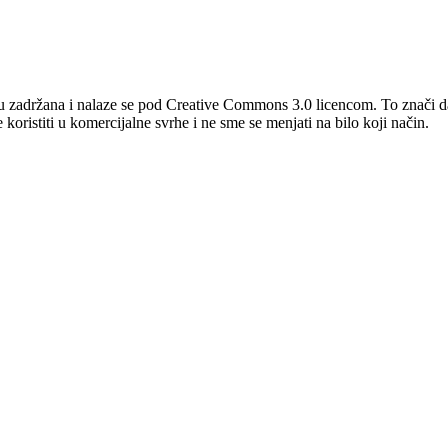
u zadržana i nalaze se pod Creative Commons 3.0 licencom. To znači da
koristiti u komercijalne svrhe i ne sme se menjati na bilo koji način.