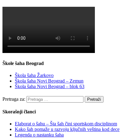
Škole šaha Beograd
Škola šaha Žarkovo
Škola šaha Novi Beograd – Zemun
Škola šaha Novi Beograd – blok 63
Pretraga za:
Skorašnji članci
Elaborat o šahu – Šta šah čini sportskom disciplinom
Kako šah pomaže u razvoju ključnih veština kod dece
Legenda o nastanku šaha