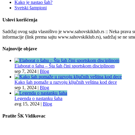
Kako je nastao šah?
Svetski šampioni
Uslovi korišćenja
Sadržaj ovog sajta vlasništvo je www.sahovskiklub.rs :: Neka prava s
informacije (link prema sajtu www.sahovskiklub.rs), sadržaj se ne sme 
Najnovije objave
Elaborat o šahu – Šta šah čini sportskom disciplinom
sep 7, 2024
|
Blog
Kako šah pomaže u razvoju ključnih veština kod dece
sep 1, 2024
|
Blog
Legenda o nastanku šaha
avg 15, 2024
|
Blog
Pratite ŠK Vidikovac