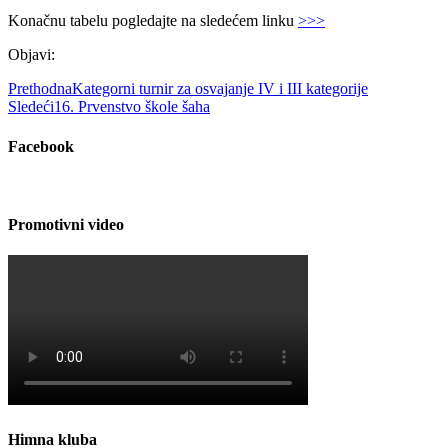
Konačnu tabelu pogledajte na sledećem linku
>>>
Objavi:
Prethodna
Kategorni turnir za osvajanje IV i III kategorije
Sledeći
16. Prvenstvo škole šaha
Facebook
Promotivni video
Himna kluba