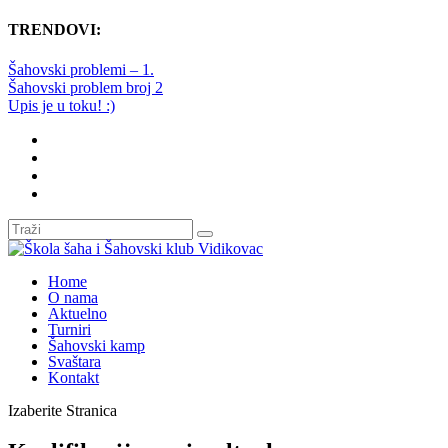
TRENDOVI:
Šahovski problemi – 1.
Šahovski problem broj 2
Upis je u toku! :)
Home
O nama
Aktuelno
Turniri
Šahovski kamp
Svaštara
Kontakt
Izaberite Stranica