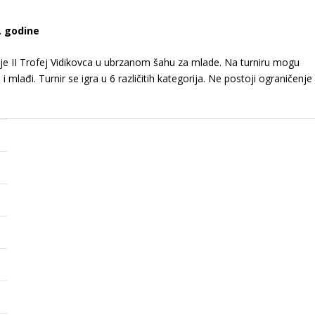
. godine
uje II Trofej Vidikovca u ubrzanom šahu za mlade. Na turniru mogu
i mlađi. Turnir se igra u 6 različitih kategorija. Ne postoji ograničenje