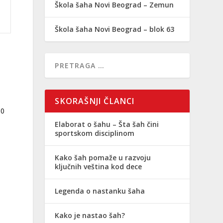
Škola šaha Novi Beograd – Zemun
Škola šaha Novi Beograd – blok 63
SKORAŠNJI ČLANCI
00
Elaborat o šahu – Šta šah čini
sportskom disciplinom
Kako šah pomaže u razvoju
ključnih veština kod dece
Legenda o nastanku šaha
Kako je nastao šah?