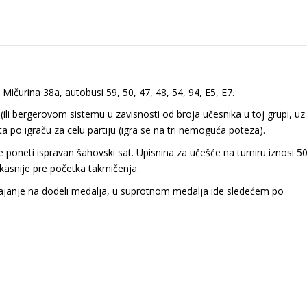
 Mičurina 38a, autobusi 59, 50, 47, 48, 54, 94, E5, E7.
(ili bergerovom sistemu u zavisnosti od broja učesnika u toj grupi, uz
 po igraču za celu partiju (igra se na tri nemoguća poteza).
e poneti ispravan šahovski sat. Upisnina za učešće na turniru iznosi 5
ajkasnije pre početka takmičenja.
ajanje na dodeli medalja, u suprotnom medalja ide sledećem po