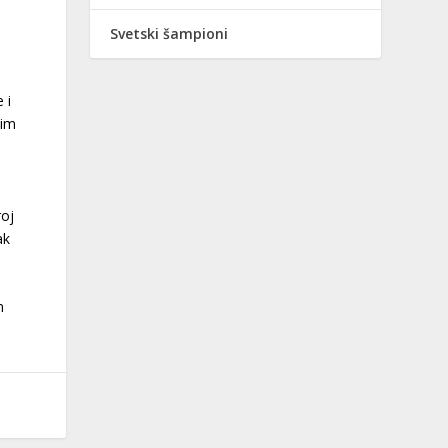
Svetski šampioni
 i
nim
roj
ak
m