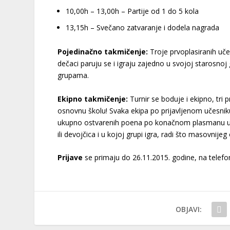
10,00h – 13,00h – Partije od 1 do 5 kola
13,15h – Svečano zatvaranje i dodela nagrada
Pojedinačno takmičenje:
Troje prvoplasiranih uče
dečaci paruju se i igraju zajedno u svojoj starosnoj 
grupama.
Ekipno takmičenje:
Turnir se boduje i ekipno, tri 
osnovnu školu! Svaka ekipa po prijavljenom učesnik
ukupno ostvarenih poena po konačnom plasmanu učesn
ili devojčica i u kojoj grupi igra, radi što masovnijeg
Prijave
se primaju do 26.11.2015. godine, na telefo
OBJAVI: