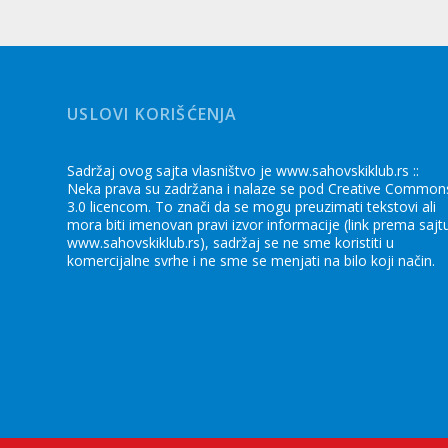
USLOVI KORIŠĆENJA
Sadržaj ovog sajta vlasništvo je www.sahovskiklub.rs ::
Neka prava su zadržana i nalaze se pod Creative Common
3.0 licencom. To znači da se mogu preuzimati tekstovi ali
mora biti imenovan pravi izvor informacije (link prema sajt
www.sahovskiklub.rs), sadržaj se ne sme koristiti u
komercijalne svrhe i ne sme se menjati na bilo koji način.