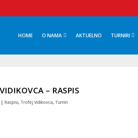
HOME
O NAMA
AKTUELNO
TURNIRI
 VIDIKOVCA – RASPIS
|
Raspisi
,
Trofej Vidikovca
,
Turniri