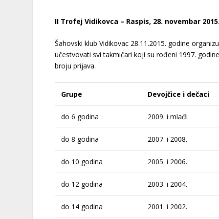
II Trofej Vidikovca – Raspis, 28. novembar 2015
Šahovski klub Vidikovac 28.11.2015. godine organiz
učestvovati svi takmičari koji su rođeni 1997. godine 
broju prijava.
Grupe
Devojčice i dečaci
do 6 godina
2009. i mlađi
do 8 godina
2007. i 2008.
do 10 godina
2005. i 2006.
do 12 godina
2003. i 2004.
do 14 godina
2001. i 2002.