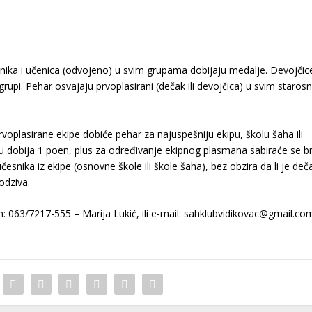
nika i učenica (odvojeno) u svim grupama dobijaju medalje. Devojčice
grupi. Pehar osvajaju prvoplasirani (dečak ili devojčica) u svim staros
prvoplasirane ekipe dobiće pehar za najuspešniju ekipu, školu šaha ili
u dobija 1 poen, plus za određivanje ekipnog plasmana sabiraće se b
ika iz ekipe (osnovne škole ili škole šaha), bez obzira da li je deč
 odziva.
n: 063/7217-555 – Marija Lukić, ili e-mail: sahklubvidikovac@gmail.co