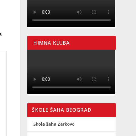
 u
HIMNA KLUBA
ŠKOLE ŠAHA BEOGRAD
Škola šaha Žarkovo