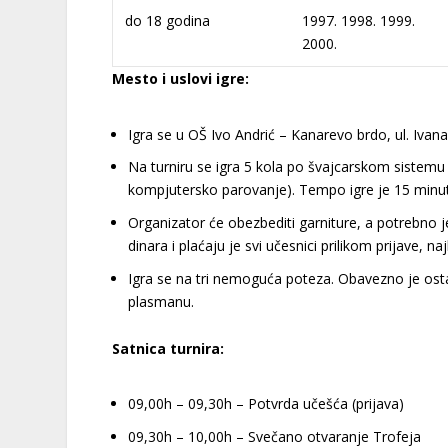
do 18 godina
1997. 1998. 1999.
2000.
Mesto i uslovi igre:
Igra se u OŠ Ivo Andrić – Kanarevo brdo, ul. Ivana
Na turniru se igra 5 kola po švajcarskom sistemu 
kompjutersko parovanje). Tempo igre je 15 minuta
Organizator će obezbediti garniture, a potrebno j
dinara i plaćaju je svi učesnici prilikom prijave, n
Igra se na tri nemoguća poteza. Obavezno je ost
plasmanu.
Satnica turnira:
09,00h – 09,30h – Potvrda učešća (prijava)
09,30h – 10,00h – Svečano otvaranje Trofeja