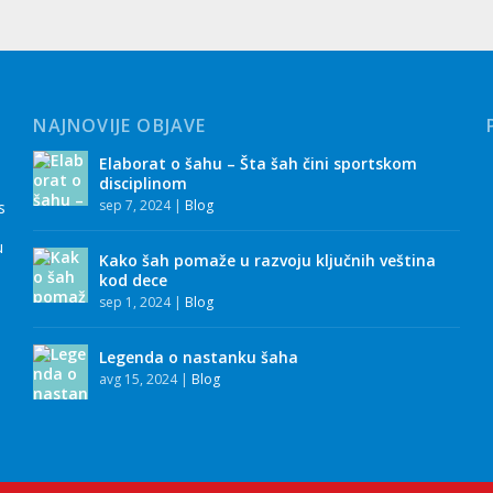
NAJNOVIJE OBJAVE
Elaborat o šahu – Šta šah čini sportskom
disciplinom
sep 7, 2024
|
Blog
s
u
Kako šah pomaže u razvoju ključnih veština
kod dece
sep 1, 2024
|
Blog
Legenda o nastanku šaha
avg 15, 2024
|
Blog