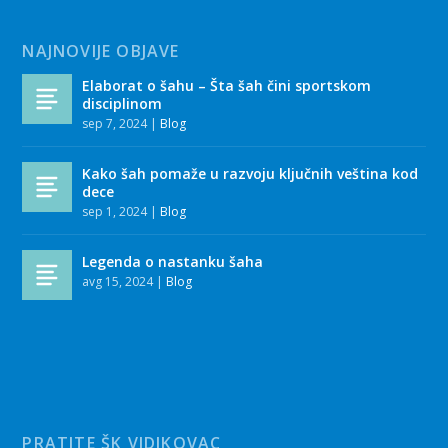
NAJNOVIJE OBJAVE
Elaborat o šahu – Šta šah čini sportskom
disciplinom
sep 7, 2024
|
Blog
Kako šah pomaže u razvoju ključnih veština kod
dece
sep 1, 2024
|
Blog
Legenda o nastanku šaha
avg 15, 2024
|
Blog
PRATITE ŠK VIDIKOVAC