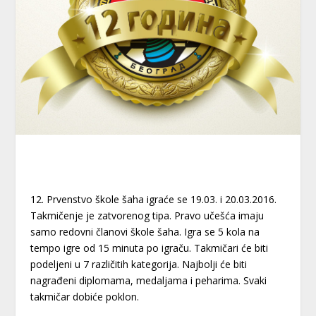
12. Prvenstvo škole šaha igraće se 19.03. i 20.03.2016.
Takmičenje je zatvorenog tipa. Pravo učešća imaju
samo redovni članovi škole šaha. Igra se 5 kola na
tempo igre od 15 minuta po igraču.
Takmičari će biti
podeljeni u 7 različitih kategorija. Najbolji će biti
nagrađeni diplomama, medaljama i peharima. Svaki
takmičar dobiće poklon.