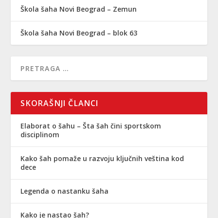
Škola šaha Novi Beograd – Zemun
Škola šaha Novi Beograd – blok 63
SKORAŠNJI ČLANCI
Elaborat o šahu – Šta šah čini sportskom
disciplinom
Kako šah pomaže u razvoju ključnih veština kod
dece
Legenda o nastanku šaha
Kako je nastao šah?