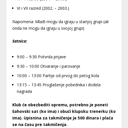
VI i VII razred (2002. – 2003.)
Napomena: Mlađi mogu da igraju u starijoj grupi (ali
onda ne mogu da igraju u svojoj grupi)
Satnica:
9:00 – 9:30 Potvrda prijave
9:30 – 10:00 Otvaranje i parovanje
10:00 – 13:00 Partije od prvog do petog kola
13:15 – 13:45 Proglašenje pobednika i dodela
nagrada
Klub će obezbediti opremu, potrebno je poneti
šahovski sat (ko ima) i obući klupsku trenerku (ko
ima). Upisnina za takmičenje je 500 dinara i plaća
se na času pre takmičenja.