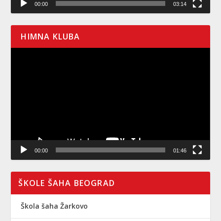
00:00
03:14
HIMNA KLUBA
Pregledač
video
zapisa
00:00
01:46
ŠKOLE ŠAHA BEOGRAD
Škola šaha Žarkovo