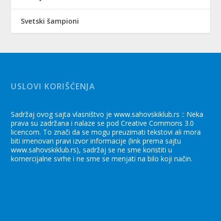
Svetski šampioni
USLOVI KORIŠĆENJA
Sadržaj ovog sajta vlasništvo je www.sahovskiklub.rs :: Neka
prava su zadržana i nalaze se pod Creative Commons 3.0
licencom. To znači da se mogu preuzimati tekstovi ali mora
biti imenovan pravi izvor informacije (link prema sajtu
www.sahovskiklub.rs), sadržaj se ne sme koristiti u
komercijalne svrhe i ne sme se menjati na bilo koji način.