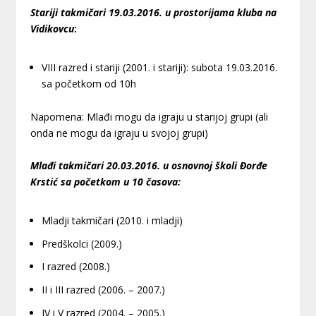
Stariji takmičari 19.03.2016. u prostorijama kluba na
Vidikovcu
:
VIII razred i stariji (2001. i stariji): subota 19.03.2016.
sa početkom od 10h
Napomena: Mlađi mogu da igraju u starijoj grupi (ali
onda ne mogu da igraju u svojoj grupi)
Mlađi takmičari 20.03.2016. u osnovnoj školi Đorđe
Krstić sa početkom u 10 časova:
Mladji takmičari (2010. i mladji)
Predškolci (2009.)
I razred (2008.)
II i III razred (2006. – 2007.)
IV i V razred (2004. – 2005.)