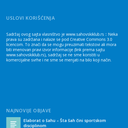
USLOVI KORIŠĆENJA
Sadržaj ovog sajta vlasništvo je www.sahovskiklub.rs :: Neka
prava su zadržana i nalaze se pod Creative Commons 3.0
licencom. To znači da se mogu preuzimati tekstovi ali mora
biti imenovan pravi izvor informacije (link prema sajtu
www.sahovskiklub.rs), sadržaj se ne sme koristiti u
komercijalne svrhe i ne sme se menjati na bilo koji način.
NAJNOVIJE OBJAVE
Elaborat o šahu – Šta šah čini sportskom
disciplinom