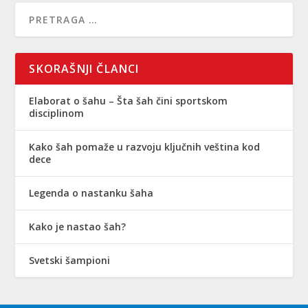
SKORAŠNJI ČLANCI
Elaborat o šahu – Šta šah čini sportskom
disciplinom
Kako šah pomaže u razvoju ključnih veština kod
dece
Legenda o nastanku šaha
Kako je nastao šah?
Svetski šampioni