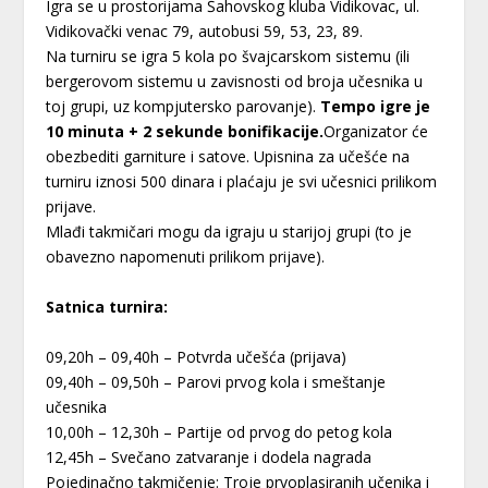
Igra se u prostorijama Šahovskog kluba Vidikovac, ul.
Vidikovački venac 79, autobusi 59, 53, 23, 89.
Na turniru se igra 5 kola po švajcarskom sistemu (ili
bergerovom sistemu u zavisnosti od broja učesnika u
toj grupi, uz kompjutersko parovanje).
Tempo igre je
10 minuta + 2 sekunde bonifikacije.
Organizator će
obezbediti garniture i satove. Upisnina za učešće na
turniru iznosi 500 dinara i plaćaju je svi učesnici prilikom
prijave.
Mlađi takmičari mogu da igraju u starijoj grupi (to je
obavezno napomenuti prilikom prijave).
Satnica turnira:
09,20h – 09,40h – Potvrda učešća (prijava)
09,40h – 09,50h – Parovi prvog kola i smeštanje
učesnika
10,00h – 12,30h – Partije od prvog do petog kola
12,45h – Svečano zatvaranje i dodela nagrada
Pojedinačno takmičenje: Troje prvoplasiranih učenika i