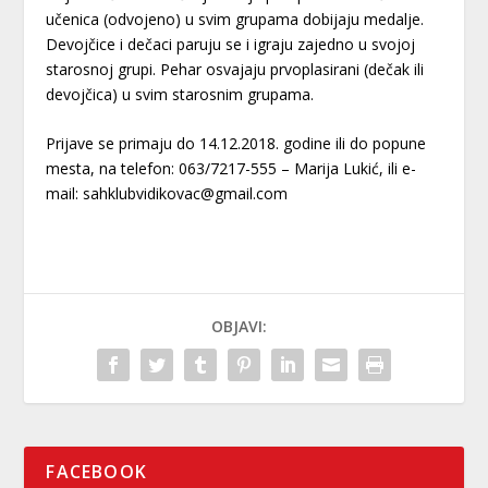
učenica (odvojeno) u svim grupama dobijaju medalje.
Devojčice i dečaci paruju se i igraju zajedno u svojoj
starosnoj grupi. Pehar osvajaju prvoplasirani (dečak ili
devojčica) u svim starosnim grupama.
Prijave se primaju do 14.12.2018. godine ili do popune
mesta, na telefon: 063/7217-555 – Marija Lukić, ili e-
mail: sahklubvidikovac@gmail.com
OBJAVI:
FACEBOOK