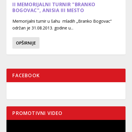
II MEMORIJALNI TURNIR "BRANKO
BOGOVAC", ANISIA III MESTO
Memorijalni turnir u šahu mladih „Branko Bogovac“
održan je 31.08.2013. godine u...
OPŠIRNIJE
FACEBOOK
PROMOTIVNI VIDEO
Pregledač
video