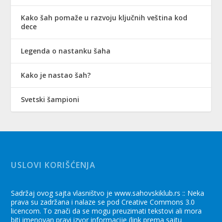
Kako šah pomaže u razvoju ključnih veština kod
dece
Legenda o nastanku šaha
Kako je nastao šah?
Svetski šampioni
USLOVI KORIŠĆENJA
Sadržaj ovog sajta vlasništvo je www.sahovskiklub.rs :: Neka
prava su zadržana i nalaze se pod Creative Commons 3.0
licencom. To znači da se mogu preuzimati tekstovi ali mora
biti imenovan pravi izvor informacije (link prema sajtu