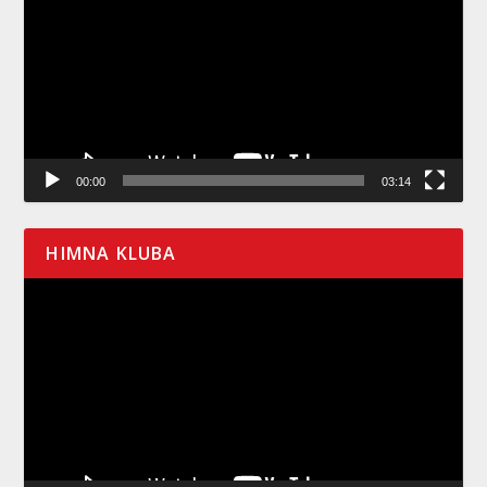
zapisa
00:00
03:14
HIMNA KLUBA
Pregledač
video
zapisa