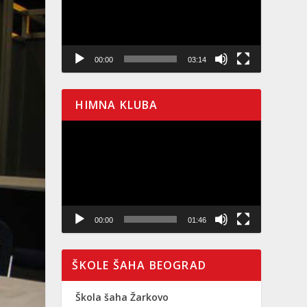
00:00
03:14
HIMNA KLUBA
Pregledač
video
zapisa
00:00
01:46
ŠKOLE ŠAHA BEOGRAD
Škola šaha Žarkovo