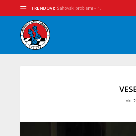
TRENDOVI:
Šahovski problemi – 1.
VES
okt 2