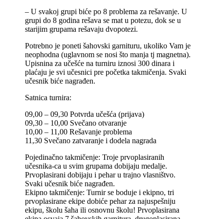
– U svakoj grupi biće po 8 problema za rešavanje. U
grupi do 8 godina rešava se mat u potezu, dok se u
starijim grupama rešavaju dvopotezi.
Potrebno je poneti šahovski garnituru, ukoliko Vam je
neophodna (uglavnom se nosi što manja tj magnetna).
Upisnina za učešće na turniru iznosi 300 dinara i
plaćaju je svi učesnici pre početka takmičenja. Svaki
učesnik biće nagrađen.
Satnica turnira:
09,00 – 09,30 Potvrda učešća (prijava)
09,30 – 10,00 Svečano otvaranje
10,00 – 11,00 Rešavanje problema
11,30 Svečano zatvaranje i dodela nagrada
Pojedinačno takmičenje: Troje prvoplasiranih
učesnika-ca u svim grupama dobijaju medalje.
Prvoplasirani dobijaju i pehar u trajno vlasništvo.
Svaki učesnik biće nagrađen.
Ekipno takmičenje: Turnir se boduje i ekipno, tri
prvoplasirane ekipe dobiće pehar za najuspešniju
ekipu, školu šaha ili osnovnu školu! Prvoplasirana
ekipa osvaja 7 šahovskih garnitura, drugoplasirana