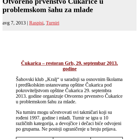
Otvoreno prvenstvo Čukarice u
problemskom šahu za mlade
avg 7, 2013
|
Raspisi
,
Turniri
Čukarica – restoran Grb, 29. septembar 2013.
godine
Šahovski klub „Kralj“ u saradnji sa osnovnim školama
i predškolskim ustanovama opštine Čukarica pod
pokroviteljstvom opštine Čukarica 29. septembra
2013. godine organizuje Otvoreno prvenstvo Čukarice
u problemskom šahu za mlade.
Na turniru mogu učestvovati svi takmičari koji su
rođeni 1997. godine i mlađi. Turnir se igra u 10
različitih kategorija, a devojčice i dečaci biće odvojeni
po grupama. Ne postoji ograničenje u broju prijava.