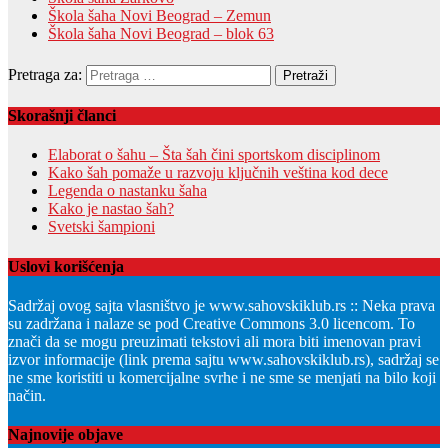
Škola šaha Novi Beograd – Zemun
Škola šaha Novi Beograd – blok 63
Pretraga za:
Skorašnji članci
Elaborat o šahu – Šta šah čini sportskom disciplinom
Kako šah pomaže u razvoju ključnih veština kod dece
Legenda o nastanku šaha
Kako je nastao šah?
Svetski šampioni
Uslovi korišćenja
Sadržaj ovog sajta vlasništvo je www.sahovskiklub.rs :: Neka prava
su zadržana i nalaze se pod Creative Commons 3.0 licencom. To
znači da se mogu preuzimati tekstovi ali mora biti imenovan pravi
izvor informacije (link prema sajtu www.sahovskiklub.rs), sadržaj se
ne sme koristiti u komercijalne svrhe i ne sme se menjati na bilo koji
način.
Najnovije objave