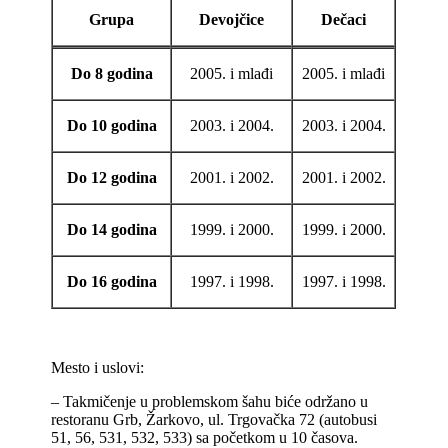
Grupa
Devojčice
Dečaci
Do 8 godina
2005. i mlađi
2005. i mlađi
Do 10 godina
2003. i 2004.
2003. i 2004.
Do 12 godina
2001. i 2002.
2001. i 2002.
Do 14 godina
1999. i 2000.
1999. i 2000.
Do 16 godina
1997. i 1998.
1997. i 1998.
Mesto i uslovi:
– Takmičenje u problemskom šahu biće održano u
restoranu Grb, Žarkovo, ul. Trgovačka 72 (autobusi
51, 56, 531, 532, 533) sa početkom u 10 časova.