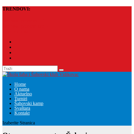
TRENDOVI:
Šahovski problemi – 1.
Šahovski problem broj 2
Upis je u toku! :)
Home
O nama
Aktuelno
Turniri
Šahovski kamp
Svaštara
Kontakt
Izaberite Stranica