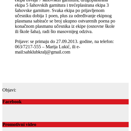
ekipa 5 šahovskih garnitura i trećeplasirana ekipa 3
šahovske garniture. Svaka ekipa po prijavljenom
učesniku dobija 1 poen, plus za određivanje ekipnog
plasmana sabiraće se broj ukupno ostvarenih poena po
konačnom plasmanu učesnika iz ekipe (osnovne škole
ili škole šaha), radi što masovnijeg odziva.
Prijave: se primaju do 27.09.2013. godine, na telefon:
063/7217-555 – Marija Lukić, ili e-
mail:sahklubkralj@gmail.com
Objavi:
Facebook
Promotivni video