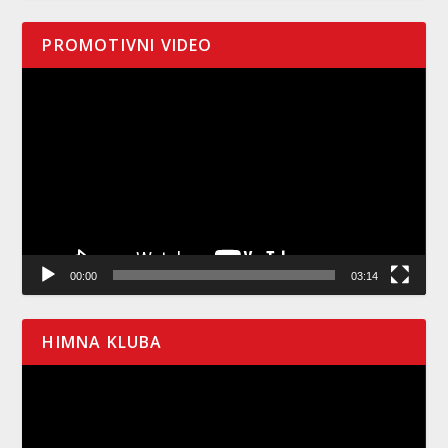
PROMOTIVNI VIDEO
Pregledač
video
zapisa
00:00
03:14
HIMNA KLUBA
Pregledač
video
zapisa