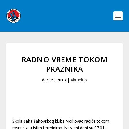
RADNO VREME TOKOM
PRAZNIKA
dec 29, 2013
|
Aktuelno
Škola šaha šahovskog kluba Vidikovac radiće tokom
raspusta u istim terminima. Neradni dani su 07.01. i