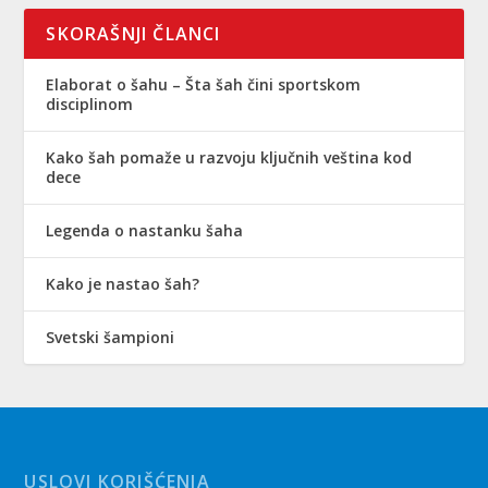
SKORAŠNJI ČLANCI
Elaborat o šahu – Šta šah čini sportskom
disciplinom
Kako šah pomaže u razvoju ključnih veština kod
dece
Legenda o nastanku šaha
Kako je nastao šah?
Svetski šampioni
USLOVI KORIŠĆENJA