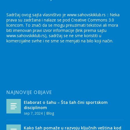
Sadržaj ovog sajta vlasništvo je www.sahovskiklub.rs :: Neka
prava su zadržana i nalaze se pod Creative Commons 3.0
licencom. To znači da se mogu preuzimati tekstovi ali mora
biti imenovan pravi izvor informacije (link prema sajtu
www.sahovskiklub.rs), sadržaj se ne sme koristiti u
komercijalne svrhe i ne sme se menjati na bilo koji način.
NAJNOVIJE OBJAVE
Elaborat o šahu – Šta šah čini sportskom
disciplinom
sep 7, 2024
|
Blog
Kako šah pomaže u razvoju ključnih veština kod